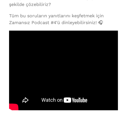
şekilde çözebiliriz?
Tüm bu soruların yanıtlarını keşfetmek için
Zamansız Podcast #4’ü dinleyebilirsiniz! 🎧